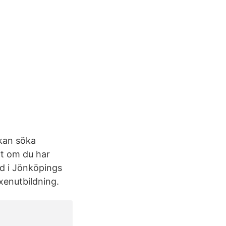
 kan söka
vt om du har
rd i Jönköpings
xenutbildning.