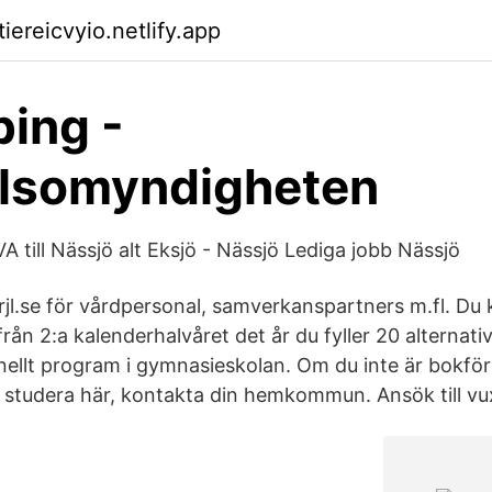
tiereicvyio.netlify.app
ing -
älsomyndigheten
 till Nässjö alt Eksjö - Nässjö Lediga jobb Nässjö
.rjl.se för vårdpersonal, samverkanspartners m.fl. Du
rån 2:a kalenderhalvåret det år du fyller 20 alternati
ionellt program i gymnasieskolan. Om du inte är bokfö
studera här, kontakta din hemkommun. Ansök till vu