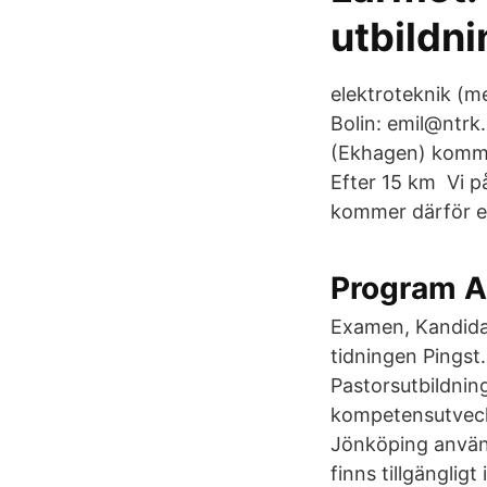
utbildn
elektroteknik (me
Bolin: emil@ntrk
(Ekhagen) kommer
Efter 15 km Vi på
kommer därför erb
Program A
Examen, Kandida
tidningen Pingst.
Pastorsutbildni
kompetensutveckl
Jönköping använd
finns tillgänglig