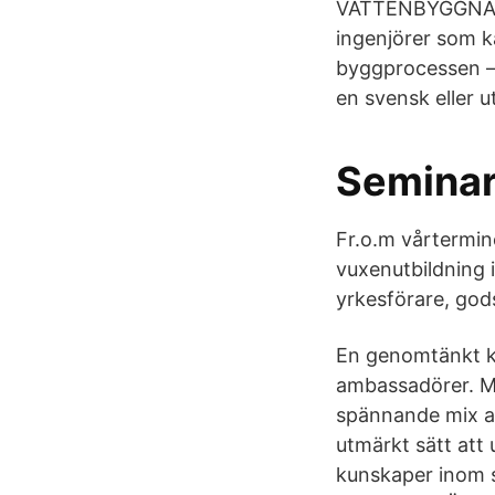
VATTEN­BYGGNADS
ingenjörer som k
byggprocessen – f
en svensk eller 
Seminar
Fr.o.m vårtermi
vuxenutbildning i
yrkesförare, god
En genomtänkt ku
ambassadörer. M
spännande mix av
utmärkt sätt att
kunskaper inom 