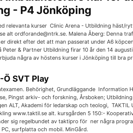
ing - P4 Jönköping
d relevanta kurser Clinic Arena - Utbildning häst/ryt
.se alt ordforande@ntrk.se. Malena Åberg: Denna traf
 direkt efter det att man passerat under A6 köpcen
 Peter & Partner Utbildning firar 10 år den 14 august
juda några av höstens kurser i Jönköping till bra pri
-Ö SVT Play
texamen. Behörighet, Grundläggande Information 
se, Pingst arkiv- och forskning, Årsboken; Utbildning
ngen ALT, Akademi för ledarskap och teologi, TAKTI
ing www.taktil.se alt. kursgården 5 150:- Kooperativ
er sig regelbundet av taktipro för ner några progr
t i PC, surfplatta och mobil. MinGård.