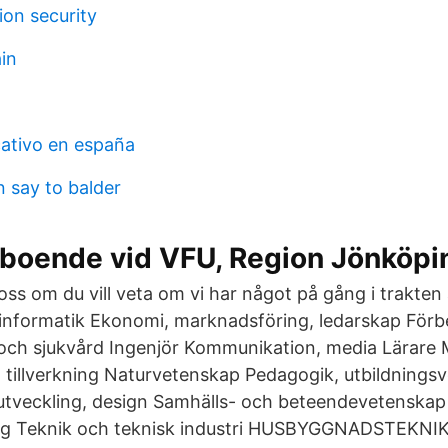
ion security
in
ativo en españa
n say to balder
 boende vid VFU, Region Jönköpi
oss om du vill veta om vi har något på gång i trakte
T, informatik Ekonomi, marknadsföring, ledarskap För
 och sjukvård Ingenjör Kommunikation, media Lärare M
 tillverkning Naturvetenskap Pedagogik, utbildnings
utveckling, design Samhälls- och beteendevetenskap 
rg Teknik och teknisk industri HUSBYGGNADS­TEKNI