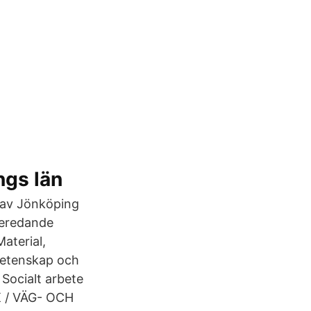
ngs län
n av Jönköping
beredande
aterial,
vetenskap och
Socialt arbete
K / VÄG- OCH