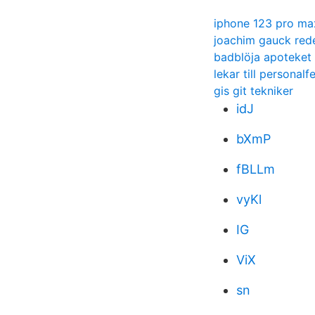
iphone 123 pro ma
joachim gauck red
badblöja apoteket
lekar till personalf
gis git tekniker
idJ
bXmP
fBLLm
vyKl
IG
ViX
sn