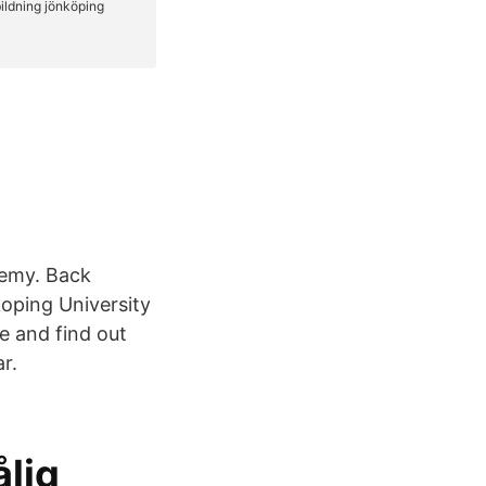
ademy. Back
oping University
le and find out
r.
ålig