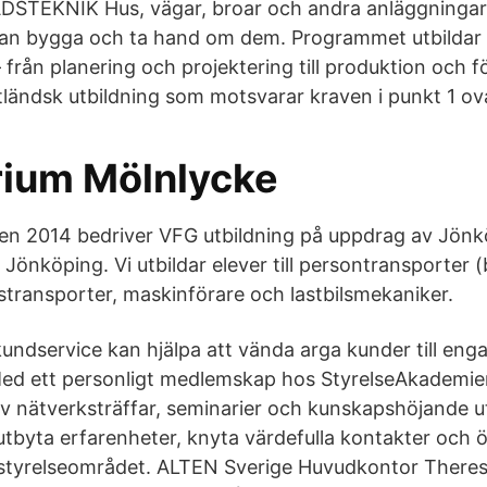
­TEKNIK Hus, vägar, broar och andra anläggningar
an bygga och ta hand om dem. Programmet utbildar d
rån planering och projektering till produktion och fö
utländsk utbildning som motsvarar kraven i punkt 1 ov
ium Mölnlycke
nen 2014 bedriver VFG utbildning på uppdrag av Jö
 Jönköping. Vi utbildar elever till persontransporter (
stransporter, maskinförare och lastbilsmekaniker.
ndservice kan hjälpa att vända arga kunder till eng
ed ett personligt medlemskap hos StyrelseAkademie
 nätverksträffar, seminarier och kunskapshöjande ut
 utbyta erfarenheter, knyta värdefulla kontakter och 
styrelseområdet. ALTEN Sverige Huvudkontor There