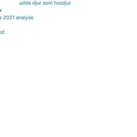
udda djur som husdjur
x
e 2021 analyse
est