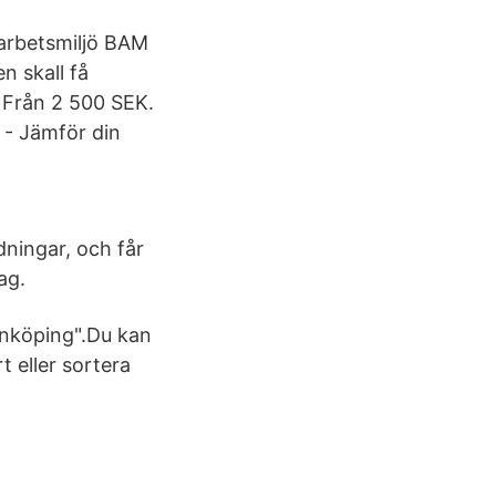
e arbetsmiljö BAM
n skall få
 Från 2 500 SEK.
 - Jämför din
dningar, och får
ag.
önköping".Du kan
t eller sortera