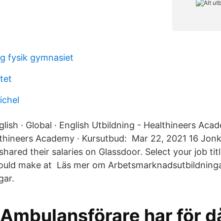
g fysik gymnasiet
itet
ichel
glish · Global · English Utbildning - Healthineers Ac
lthineers Academy · Kursutbud: Mar 22, 2021 16 Jonk
ared their salaries on Glassdoor. Select your job tit
uld make at Läs mer om Arbetsmarknadsutbildninga
gar.
Ambulansförare har för d