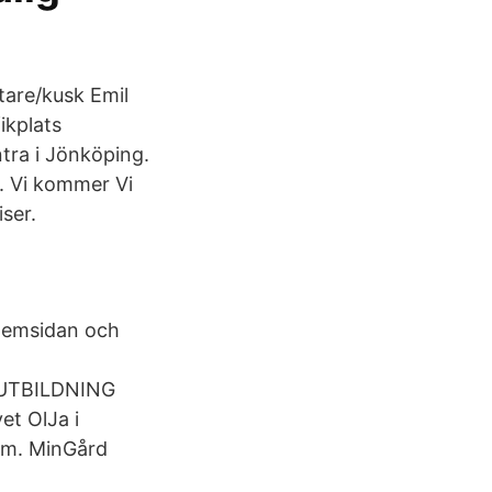
tare/kusk Emil
ikplats
tra i Jönköping.
i. Vi kommer Vi
ser.
Hemsidan och
L UTBILDNING
et OlJa i
am. MinGård