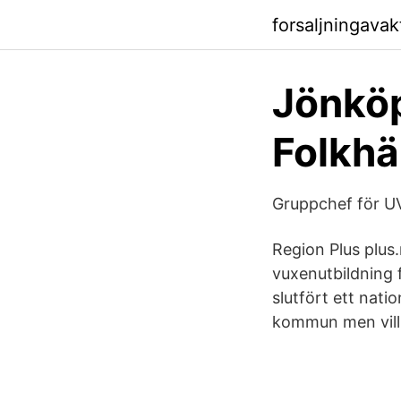
forsaljningavak
Jönköp
Folkh
Gruppchef för UVA
Region Plus plus
vuxenutbildning f
slutfört ett nat
kommun men vill 