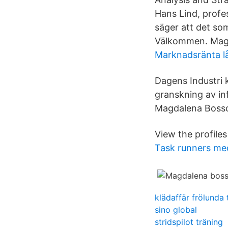
Hans Lind, profe
säger att det so
Välkommen. Mag
Marknadsränta l
Dagens Industri 
granskning av in
Magdalena Boss
View the profil
Task runners me
klädaffär frölunda 
sino global
stridspilot träning