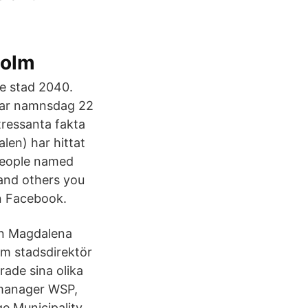
holm
te stad 2040.
 har namnsdag 22
tressanta fakta
en) har hittat
 people named
and others you
n Facebook.
en Magdalena
om stadsdirektör
ade sina olika
 manager WSP,
e Municipality.