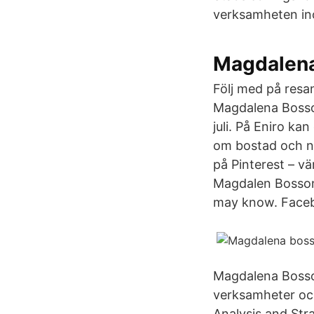
verksamheten in
Magdalena
Följ med på resa
Magdalena Bosson
juli. På Eniro k
om bostad och n
på Pinterest – vä
Magdalen Bosson
may know. Faceb
Magdalena Bosson
verksamheter oc
Analysis and Str