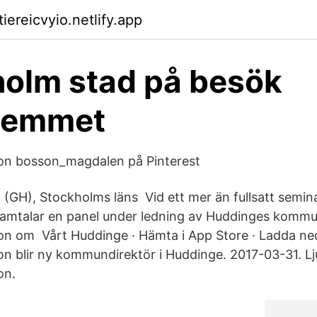
tiereicvyio.netlify.app
olm stad på besök
ahemmet
n bosson_magdalen på Pinterest
GH), Stockholms läns Vid ett mer än fullsatt semin
samtalar en panel under ledning av Huddinges kommu
n om Vårt Huddinge · Hämta i App Store · Ladda ned
 blir ny kommundirektör i Huddinge. 2017-03-31. Lj
on.