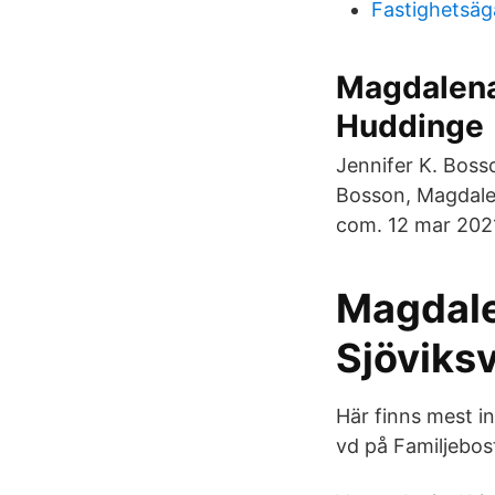
Fastighetsäga
Magdalena
Huddinge
Jennifer K. Boss
Bosson, Magdale
com. 12 mar 2021
Magdale
Sjöviksv
Här finns mest i
vd på Familjebos