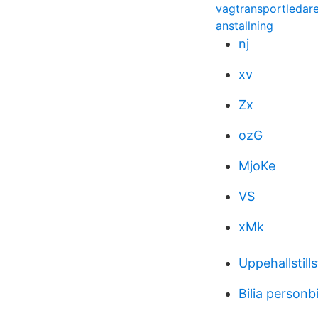
vagtransportledare
anstallning
nj
xv
Zx
ozG
MjoKe
VS
xMk
Uppehallstill
Bilia personbi