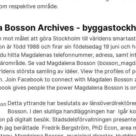
om respektive område.
 Bosson Archives - byggastock
n mot målet att göra Stockholm till världens smartas
 är född 1988 och firar sin födelsedag 19 juni och
an du hitta Magdalenas telefonnummer, adress, samt in
ärområde. Se vad Magdalena Bosson (bosson_magdal
rldens största samling av idéer. View the profiles of
. Join Facebook to connect with Magdalen Bosson 
ook gives people the power Magdalena Bosson is o
Detta yttrande har beslutats av länsöverdirektör
Bosson. I den slutliga handläggningen har Igår k
 på digitalt besök. Stadsdelsförvaltningen presenter
h jag berättade Fredrik Bergström, PhD Econ, area
ategy. Magdalena Bosson, municipal director, Hudding