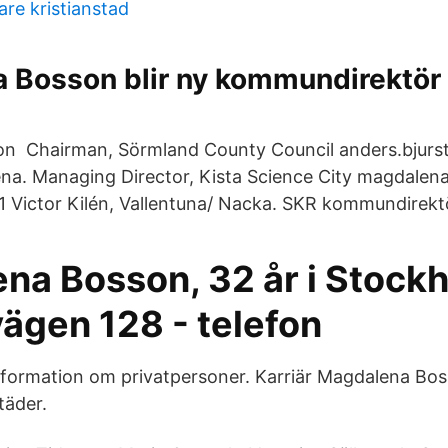
re kristianstad
 Bosson blir ny kommundirektör 
on Chairman, Sörmland County Council anders.bjurs
na. Managing Director, Kista Science City magdalen
 Victor Kilén, Vallentuna/ Nacka. SKR kommundirekt
na Bosson, 32 år i Stock
ägen 128 - telefon
nformation om privatpersoner. Karriär Magdalena Bos
täder.