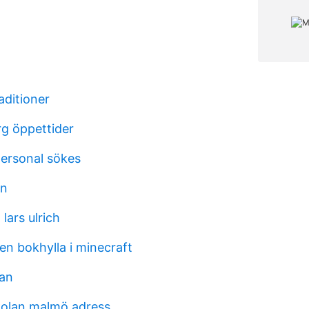
aditioner
g öppettider
ersonal sökes
an
lars ulrich
en bokhylla i minecraft
pan
olan malmö adress