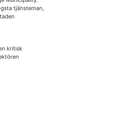
ögsta tjänsteman,
 staden
n kritisk
rektören