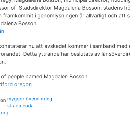
ssor of Stadsdirektör Magdalena Bosson, stadens h
m framkommit i genomlysningen är allvarligt och att
dalena Bosson.
ån
konstaterar nu att avskedet kommer i samband med e
förandet Detta yttrande har beslutats av länsöverdi
on.
es of people named Magdalen Bosson.
dford oregon
myggor övervintring
strada coda
torg