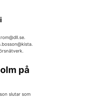
i
trom@dll.se.
a.bosson@kista.
örsnätverk.
holm på
son slutar som