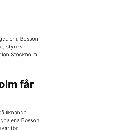
agdalena Bosson
t, styrelse,
gion Stockholm.
olm får
på liknande
agdalena Bosson.
svar för